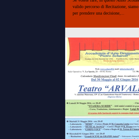
Se volete fare, in questo Anno Scola
valido percorso di Recitazione, siamo 
per prendere una decisione,...