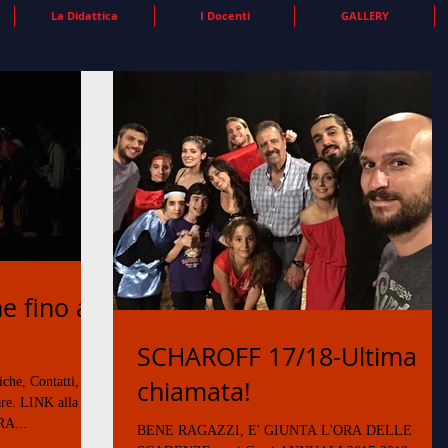
La Didattica
I Docenti
GALLERY
e fino a
SCHAROFF 17/18-Ultima
iche, Contatti,
chiamata!
re. LINK alla
A...
BENE RAGAZZI, E' GIUNTA L'ORA DELLE