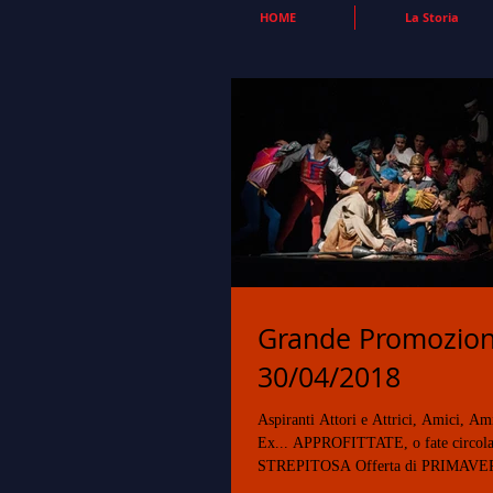
HOME
La Storia
Grande Promozion
30/04/2018
Aspiranti Attori e Attrici, Amici, Am
Ex... APPROFITTATE, o fate circola
STREPITOSA Offerta di PRIMAVER