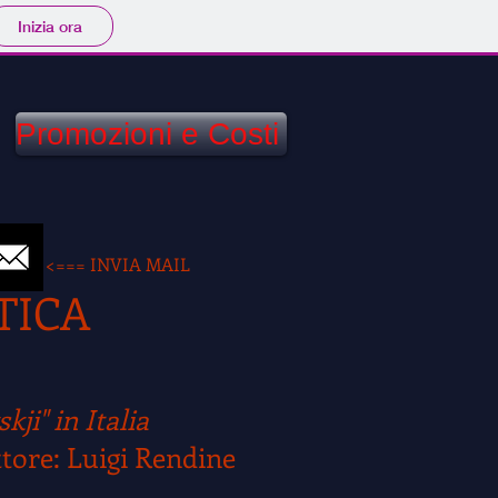
Inizia ora
Promozioni e Costi
ma
<=== INVIA MAIL
ICA
i" in Italia
Luigi Rendine