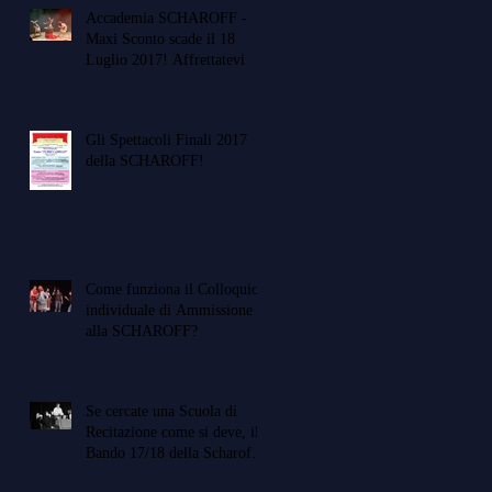
Accademia SCHAROFF -
Maxi Sconto scade il 18
Luglio 2017! Affrettatevi
Gli Spettacoli Finali 2017
della SCHAROFF!
Come funziona il Colloquio
individuale di Ammissione
alla SCHAROFF?
Se cercate una Scuola di
Recitazione come si deve, il
Bando 17/18 della Scharoff è
APERTO!