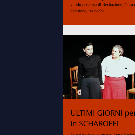
valido percorso di Recitazione, è ora
decisione, tra poche...
ULTIMI GIORNI per
in SCHAROFF!