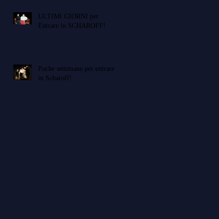
ULTIMI GIORNI per
Entrare in SCHAROFF!
Poche settimane per entrare
in Scharoff!
un