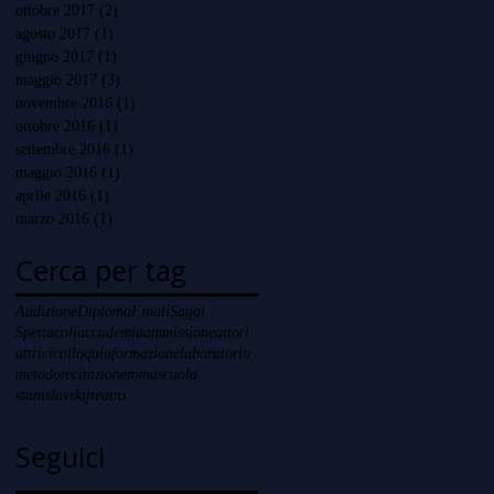
ottobre 2017
(2)
2 post
agosto 2017
(1)
1 post
giugno 2017
(1)
1 post
maggio 2017
(3)
3 post
novembre 2016
(1)
1 post
ottobre 2016
(1)
1 post
settembre 2016
(1)
1 post
maggio 2016
(1)
1 post
aprile 2016
(1)
1 post
marzo 2016
(1)
1 post
Cerca per tag
Audizione
Diploma
Finali
Saggi
Spettacoli
accademia
ammissione
attori
attrici
colloquio
formazione
laboratorio
metodo
recitazione
roma
scuola
stanislavskij
teatro
Seguici