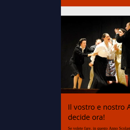
Il vostro e nostro 
decide ora!
Se volete fare, in questo Anno Scola