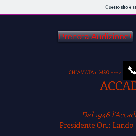
Questo sito è s
Prenota Audizione!
Sc
CHIAMATA o MSG ===>
ACCADEMI
"PIETR
Dal 1946 l'Accademia 
Presidente On.: