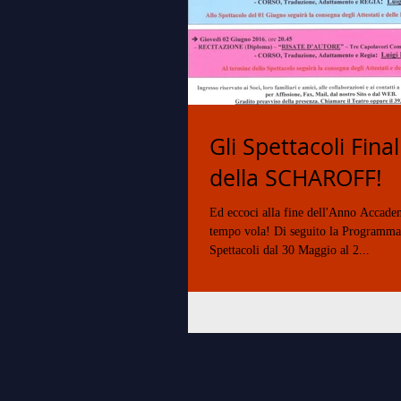
Gli Spettacoli Fina
della SCHAROFF!
Ed eccoci alla fine dell'Anno Accade
tempo vola! Di seguito la Programma
Spettacoli dal 30 Maggio al 2...